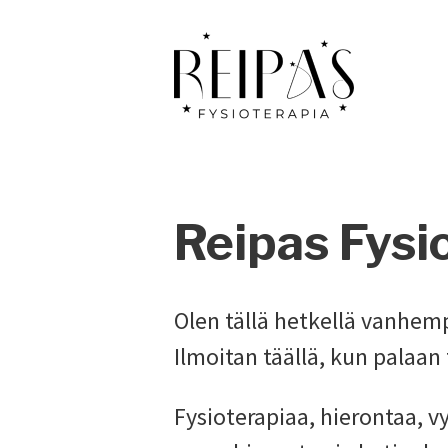
Siirry
suoraan
sisältöön
Reipas Fysi
Olen tällä hetkellä vanhem
Ilmoitan täällä, kun palaan 
Fysioterapiaa, hierontaa, 