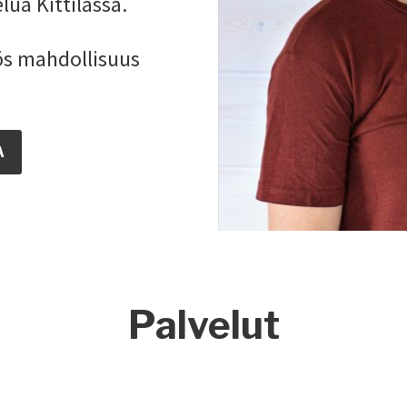
lua Kittilässä.
ös mahdollisuus
A
Palvelut