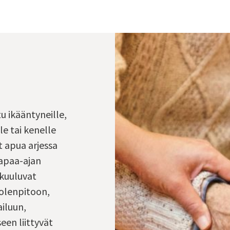
u ikääntyneille,
le tai kenelle
t apua arjessa
vapaa-ajan
 kuuluvat
uolenpitoon,
iluun,
een liittyvät