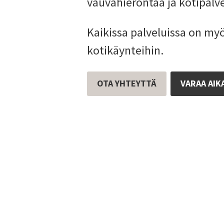
vauvahierontaa ja kotipalve
Kaikissa palveluissa on my
kotikäynteihin.
OTA YHTEYTTÄ
VARAA AIK