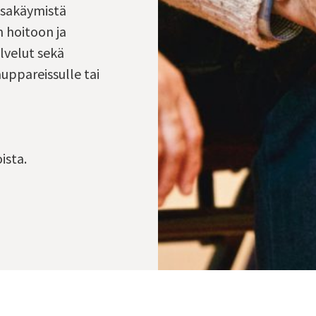
nssakäymistä
n hoitoon ja
lvelut sekä
auppareissulle tai
ista.