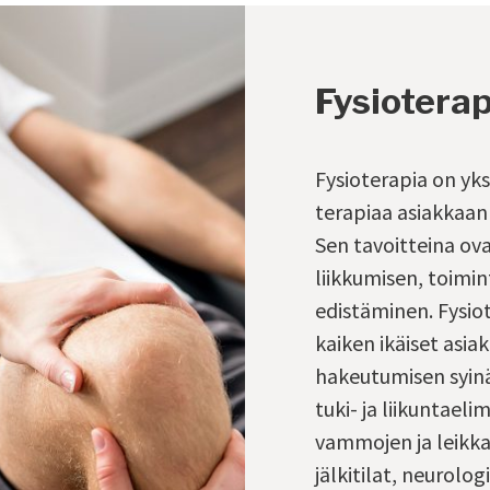
Fysioterap
Fysioterapia on yks
terapiaa asiakkaan
Sen tavoitteina ov
liikkumisen, toimi
edistäminen. Fysiot
kaiken ikäiset asia
hakeutumisen syinä 
tuki- ja liikuntaeli
vammojen ja leikk
jälkitilat, neurolog