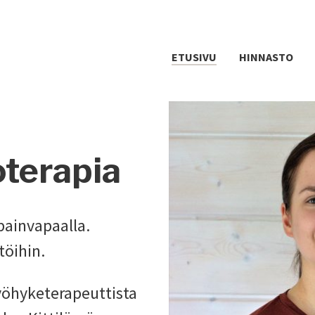
ETUSIVU
HINNASTO
oterapia
painvapaalla.
töihin.
vyöhyketerapeuttista