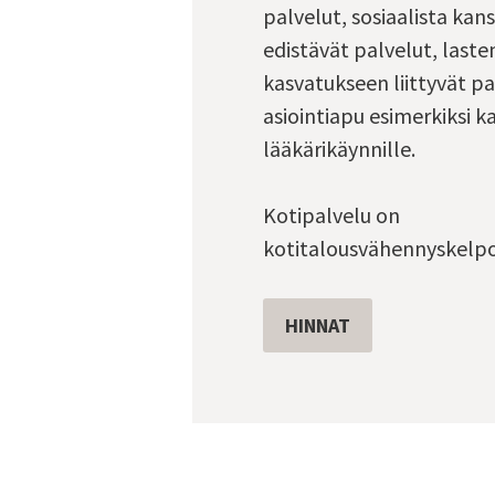
palvelut, sosiaalista ka
edistävät palvelut, laste
kasvatukseen liittyvät pa
asiointiapu esimerkiksi k
lääkärikäynnille.
Kotipalvelu on
kotitalousvähennyskelpo
HINNAT