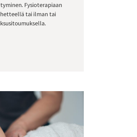
tyminen. Fysioterapiaan
ähetteellä tai ilman tai
ksusitoumuksella.