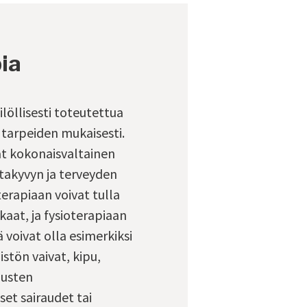
ia
ilöllisesti toteutettua
 tarpeiden mukaisesti.
at kokonaisvaltainen
ntakyvyn ja terveyden
erapiaan voivat tulla
kkaat, ja fysioterapiaan
voivat olla esimerkiksi
mistön vaivat, kipu,
austen
iset sairaudet tai