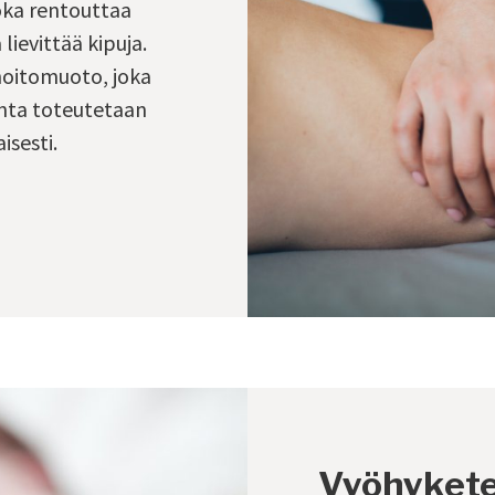
joka rentouttaa
 lievittää kipuja.
hoitomuoto, joka
ronta toteutetaan
isesti.
Vyöhykete