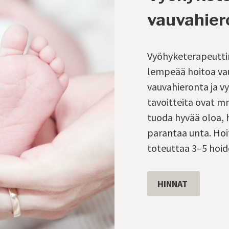
vauvahier
Vyöhyketerapeutti
lempeää hoitoa vau
vauvahieronta ja v
tavoitteita ovat m
tuoda hyvää oloa, 
parantaa unta. Hoi
toteuttaa 3–5 hoid
HINNAT