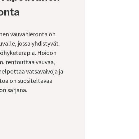
onta
nen vauvahieronta on
valle, jossa yhdistyvät
yöhyketerapia. Hoidon
m. rentouttaa vauvaa,
helpottaa vatsavaivoja ja
toa on suositeltavaa
on sarjana.